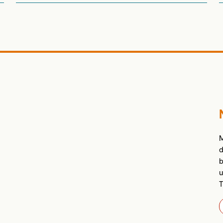
M
d
b
u