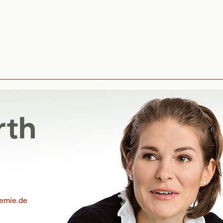
rth
emie.de