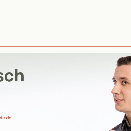
sch
ie.de