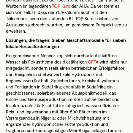
Wurzeln im legendären
TOP Kurs
der AHA. Da versteht es
sich von selbst, dass die YLIP-Alumni auch mit den
Teilnehmer:innen des laufenden 51. TOP Kurs in intensiven
Austausch gebracht wurden, um gemeinsam Perspektiven zu
erweitern.
Lösungen, die tragen: Sieben Geschäftsmodelle für sieben
lokale Herausforderungen
Ein gemeinsamer Nenner zog sich durch alle Aktivitäten:
Wasser als Fokusthema des diesjährigen
GFFA
wird nicht nur
mitgedacht, sondern stellt einen betrieblichen Erfolgsfaktor
dar. Beispiele sind etwa vertikale Hydroponik mit
Regenwasserrückhalt, Speichertanks, Kreislaufsystemen
und Fertigation in Südafrika; ebenfalls in Südafrika ein
geschlossenes, solarbetriebenes Aquaponikmodell, das
Fisch- und Gemüseproduktion im Kreislauf verbindet und
Insektenzucht für Fischfutter integriert; wassereffizienter
Reis- und Ingweranbau mit über 500 Bäuerinnen im
Vertragsanbau in Nigeria; oder Milchviehhaltung mit
ergänzender hydroponischer Futterproduktion und
tragbaren und kostengünstigen Mini-Biogasanlagen für die