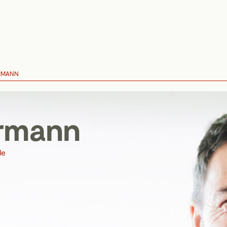
ERMANN
ermann
de