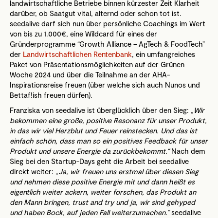
landwirtschaftliche Betriebe binnen kürzester Zeit Klarheit
darüber, ob Saatgut vital, alternd oder schon tot ist.
seedalive darf sich nun über
persönliche Coachings im Wert
von bis zu 1.000€, eine Wildcard für eines der
Gründerprogramme “Growth Alliance – AgTech & FoodTech”
der
Landwirtschaftlichen Rentenbank
, ein umfangreiches
Paket von Präsentationsmöglichkeiten auf der
Grünen
Woch
e 2024 und über die Teilnahme an der AHA-
Inspirationsreise freuen (über welche sich auch Nunos und
Bettaf!ish freuen dürfen).
Franziska von seedalive ist überglücklich über den Sieg:
„Wir
bekommen eine große, positive Resonanz für unser Produkt,
in das wir viel Herzblut und Feuer reinstecken. Und das ist
einfach schön, dass man so ein positives Feedback für unser
Produkt und unsere Energie da zurückbekommt.“
Nach dem
Sieg bei den Startup-Days geht die Arbeit bei seedalive
direkt weiter:
„Ja, wir freuen uns erstmal über diesen Sieg
und nehmen diese positive Energie mit und dann heißt es
eigentlich weiter ackern, weiter forschen, das Produkt an
den Mann bringen, trust and try und ja, wir sind gehyped
und haben Bock, auf jeden Fall weiterzumachen.“
seedalive