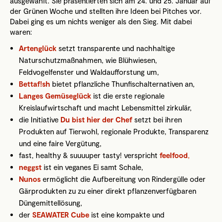
ausgewählt. Sie präsentierten sich am 24. und 25. Januar auf
der Grünen Woche und stellten ihre Ideen bei Pitches vor.
Dabei ging es um nichts weniger als den Sieg. Mit dabei
waren:
Artenglück
setzt transparente und nachhaltige
Naturschutzmaßnahmen, wie Blühwiesen,
Feldvogelfenster und Waldaufforstung um,
Bettaf!sh
bietet pflanzliche Thunfischalternativen an,
Langes Gemüseglück
ist die erste regionale
Kreislaufwirtschaft und macht Lebensmittel zirkulär,
die Initiative
Du bist hier der Chef
setzt bei ihren
Produkten auf Tierwohl, regionale Produkte, Transparenz
und eine faire Vergütung,
fast, healthy & suuuuper tasty! verspricht
feelfood
,
neggst
ist ein veganes Ei samt Schale,
Nunos
ermöglicht die Aufbereitung von Rindergülle oder
Gärprodukten zu zu einer direkt pflanzenverfügbaren
Düngemittellösung,
der
SEAWATER Cube
ist eine kompakte und